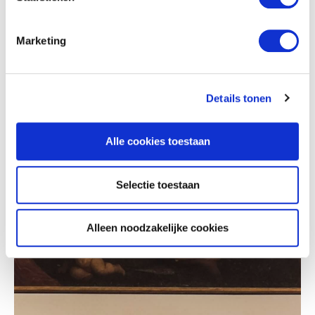
Marketing
Details tonen
Alle cookies toestaan
Selectie toestaan
Meeuw Jonge Theatermakers
Alleen noodzakelijke cookies