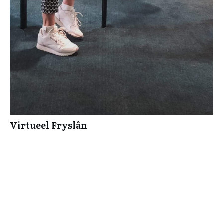
Virtueel Fryslân
Over
Conn
actief